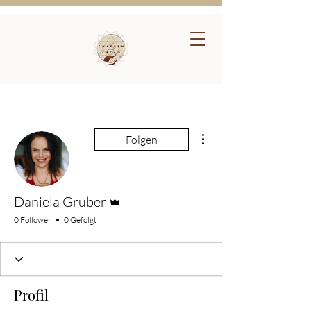
Weitere Optionen
Folgen
Administrator
Daniela Gruber
0 Follower
0 Gefolgt
Profil