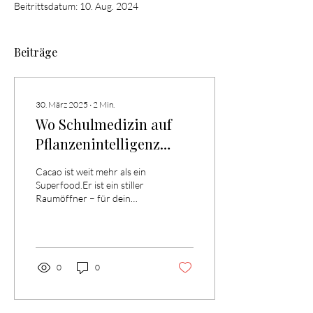
Beitrittsdatum: 10. Aug. 2024
Beiträge
30. März 2025
∙
2
Min.
Wo Schulmedizin auf
Pflanzenintelligenz
trifft: Cacao als
Cacao ist weit mehr als ein
Begleiter emotionaler
Superfood.Er ist ein stiller
Raumöffner – für dein
Heilung
Nervensystem, dein Herz,
dein ganzes System. In der...
0
0