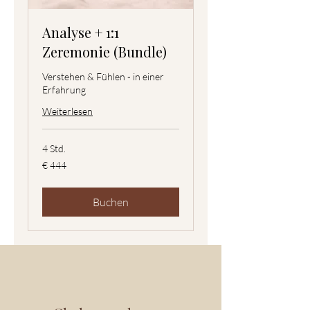
Analyse + 1:1
Zeremonie (Bundle)
Verstehen & Fühlen - in einer
Erfahrung
Weiterlesen
4 Std.
444
€ 444
Euro
Buchen