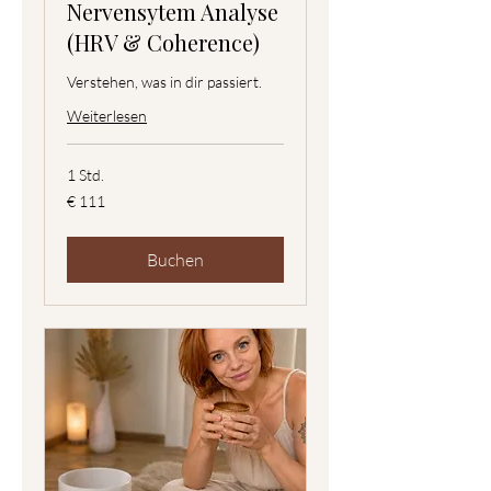
Nervensytem Analyse
(HRV & Coherence)
Verstehen, was in dir passiert.
Weiterlesen
1 Std.
111
€ 111
Euro
Buchen