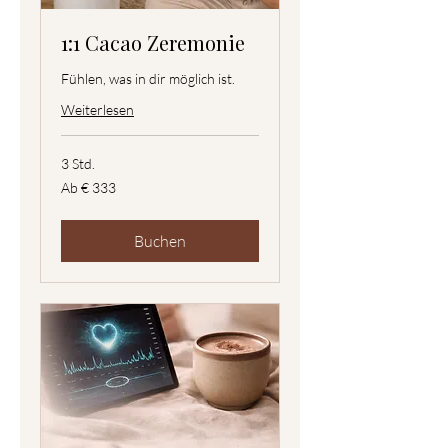
1:1 Cacao Zeremonie
Fühlen, was in dir möglich ist.
Weiterlesen
3 Std.
Ab
Ab € 333
333
Euro
Buchen